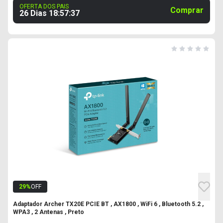
OFERTA DOS PAIS
Comprar
26 Dias
18
:
57
:
37
29
%
OFF
Adaptador Archer TX20E PCIE BT , AX1800 , WiFi 6 , Bluetooth 5.2 ,
WPA3 , 2 Antenas , Preto