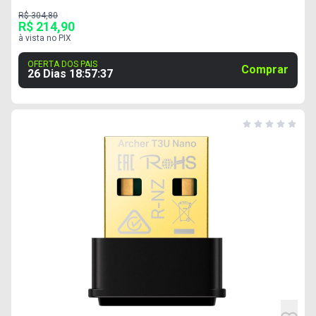
R$ 304,80
R$ 214,90
à vista no PIX
OFERTA DOS PAIS
Comprar
26 Dias
18
:
57
:
37